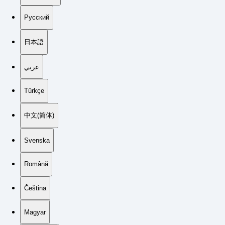
Русский
日本語
عربي
Türkçe
中文(简体)
Svenska
Română
Čeština
Magyar